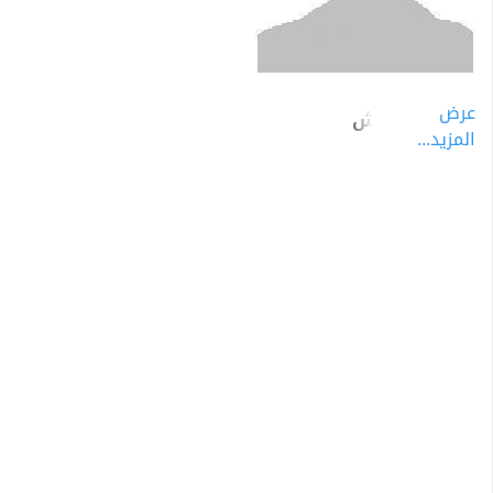
عرض
بيهس العكش
المزيد...