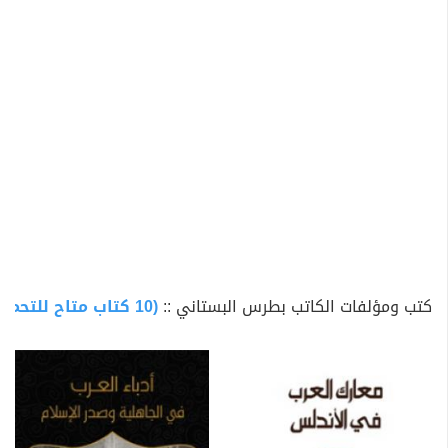
بمدرسة «عبية»، ثم انتقل بعدها للعمل مترجمًا للقنصلية
الأمريكية في بيروت.
كان لبطرس البستاني نشاط كبير في المجال العام، حيث أنشأ
جريدة «نفير سورية»، وهي أول جريدة وطنية تهدف إلى
توعية الشعب، كما أسس أول مدرسة وطنية قصدها الطلاب
من مختلف الطوائف والمناطق اللبنانية.
كان البستاني موسوعيَّ المعرفة؛ حيث ترجم وألَّف في العديد
من الحقول كاللغة والحساب والنحو والصرف والأدب،
وللبستاني الكثير من الخطب والمقالات والمحاضرات التي
كتب ومؤلفات الكاتب بطرس البستاني ::
(10 كتاب متاح للتحميل)
دُوِّنَتْ في الجرائد والمجلات والكتب. لكن تُعَدُّ «دائرة المعارف»
— التي عرَّفها بأنها قاموسٌ عامٌّ لكل فن ومطلب — عمله
الأبرز، وقد نُشرت في أحد عشر مجلدًا، صدر منها ستة في
حياته، أما الخمسة الأخرى فتعاون في إصدارها كل من ابنه
«سليم» ونسيبه «سليمان».