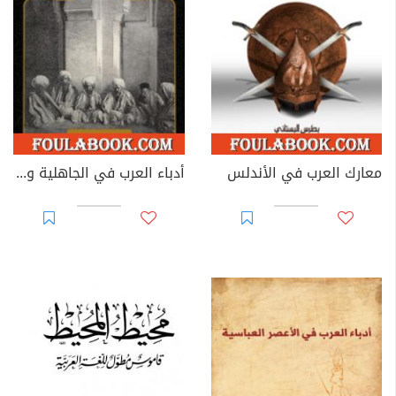
توفي بطرس البستاني عام ١٨٨٣م، بعد أن ترك إرثًا معرِفيًّا
ضخمًا، وذرية أكملت طريق العلم بعده.
معارك العرب في الأندلس
أدباء العرب في الجاهلية وصدر الإسلام