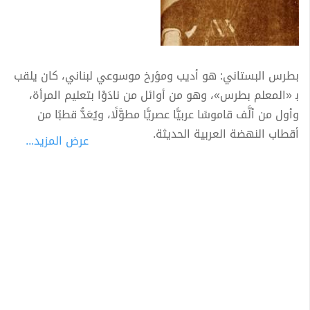
بطرس البستاني: هو أديب ومؤرخ موسوعي لبناني، كان يلقب
ﺑ «المعلم بطرس»، وهو من أوائل من نادَوْا بتعليم المرأة،
وأول من ألَّف قاموسًا عربيًّا عصريًّا مطوَّلًا، ويُعَدُّ قطبًا من
أقطاب النهضة العربية الحديثة.
عرض المزيد...
وُلِدَ بطرس البستاني في قرية الدِّبِّيَّة من مناطق الشوف في
لبنان عام ١٨١٩م لأسرة مارونية، التحق بمدرسة «عين ورقة»،
وتعلَّم بها العديد من اللغات كالسريانية واللاتينية والإيطالية،
إلى جانب دراسته لعدة تخصصات معرفية كالفلسفة
واللاهوت، والشرع الكنسي.
ذهب البستاني عام ١٨٤٠م إلى بيروت، وهناك اتصل بالمبعوثين
الأمريكيين، حيث كان يُعلِّمهم العربية، ويُعَرِّب الكتب لهم، كما
كان يقوم بإدارة مطابعهم، وفي عام ١٨٦٠م عُيِّن أستاذًا