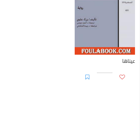
نشر "علوى" أشهر كتاب له وهى رواية بعنوان {چشمهايش}
(عيناها) ومجموعة قصصية عنوانها {نامه هاى وداستانهاى
ديـگر} (الرسائل وقصص أخرى) وظهرت أشهر قصة في هذه
المجموعة بعنوان {گيله مرد} (رجل من گيلان) ونشرت في
الترجمة في "كتاب أدب الشرق والغرب ص20" عام 1980.
وعندما أسقط حزب "قبضة الدولة" حكومة " الدكتور محمد
مصدق" المؤمنة بالقومية في منتصف أغسطس عام 1953 م
عيناها
(والتي نتج عنها العديد من الاعتقالات)، كان "علوى" في
ألمانيا الشرقية- حيث ظل – يدرِّس الفارسية بجامعة "
همبولت" ببرلين الشرقية حتى سقوط "الدولة البهلوية" وبزوغ
الثورة الإيرانية عام 1979. ورواية "علوى" {سالاريها} (عائلة
سلارى) و{ميرزا}- (مجموعة من ست قصص قصيرة) واللتان
كتبتا في أواخر الستينات وبدايات السبعينات قد تم نشرهما
في إيران عام1978.
وباختصار فإن "علوى" قد زار إيران مرتين في ربيع عام 1979
بعد خمس وعشرين عاما في الغربة وقد استقبله اتحاد الكتاب