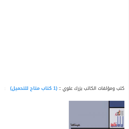
الدكتور آرانى، وقد كان "بزرگ علوى" واحدا من أكثر أعضاء
المجموعة نشاطا.
وقد تم إلقاء القبض عليه عام 1937 لانتهاك القانون المضاد
للشيوعية. وقد ظل في السجن هو واثنان وخمسين آخرون
حتى احتلال التحالف لإيران في خريف عام 1941. وقد قبض
عليهم جميعا وحُكِم عليه بالسجن لمدة سبع سنوات. وقبل
سجنه بفترة وجيزة، نشر سلسلته {چمدان} (الحقيبة) واستمر
"علوى" في كتابة قصصه المتنوعة خلال سنوات سجنه. وبعد
ذلك كتب "علوى" في سجنه كتابين {بنجه وسه نفر} (ثلاث
وخمسون شخصا) ومجموعة من القصص القصيرة بعنوان {ورق
كتب ومؤلفات الكاتب بزرك علوي ::
(1 كتاب متاح للتحميل)
باره هاى زندان} (قصاصات أوراق السجن) والتي ظهرت في
الترجمة مع السيرة الذاتية التي كتبها "دونى رافت" في كتابه
{أوراق سجن بزرگ علوى..ملحمة أدبية} عام 1985. وفى الحرب
العالمية الثانية، كان "علوى" واحدا من مؤسسى حزب (توده)
الشيوعى بإيران وحرر جريدة الحزب "مردم". وفى عام 1952