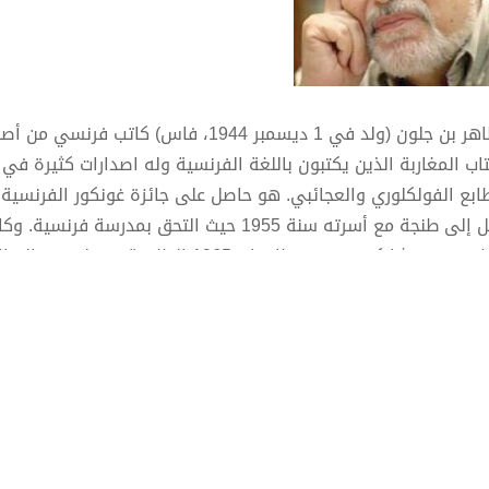
الطاهر بن جلون (ولد في 1 ديسمبر 1944، فا
تاب المغاربة الذين يكتبون باللغة الفرنسية وله اصدارات كثيرة في 
طابع الفولكلوري والعجائبي. هو حاصل على جائزة غونكور الفرنسية عن
م ومشاركتهم في مظاهرات 1965 الطلابية، فتخلى عن الحراك السياسي ولجأ للكتابة.
ودَرَّسَ الفلسفة في الرباط إلى غاية 1971 ح
 الخطوة، غادر المدرّس الفرنكوفوني المغرب صوب فرنسا حيث حص
رته في الكتابة بعد فترة قصيرة من وصوله إلى باريس حيث عمل كا
عر والرواية.
فاته:
 الكتابة شعرا مع مجموعة أنفاس بالمغرب ثم انتقل إلى الرواية وال
منذ السبعينات منها