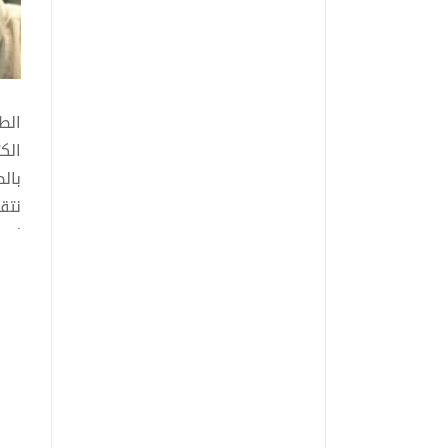
الك
بال
لتنظيمه
هذه
مسي
الش
مؤل
بدأ