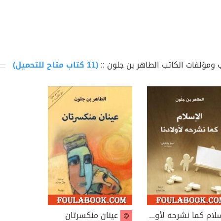
لوسوي سنة 1987، وهي الرواية التي حصل من خلالها على جا
وعة من النصوص القصصية والدواوين الشعرية والأنطلوجيات منها
 ومؤلفات الكاتب الطاهر بن جلون ::
(11 كتاب متاح للتحميل)
الباهرة سنة 2001، التي أثارت حفيظة معتقلي تازمامارت لعد
اح على حسابهم.
 اعماله:
الرمال 1985.
(حصل عنها على جائزة غونكور سنة 1987)
الغلطة. 1996.
العتمة الباهرة 2001.
رحل .
تئم الجرح"
عادة الزوجية
ئصال 2014 .
الإسلام كما نشرحه لأولادنا
عينان منكسرتان