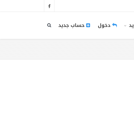
يد
دخول
حساب جديد