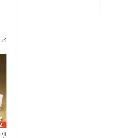
مجم
كتب
أرب
أهم
طفل 
ليلة القدر 1987 
ليلة 
تلك 
أن ت
"ليل
الس
الإست