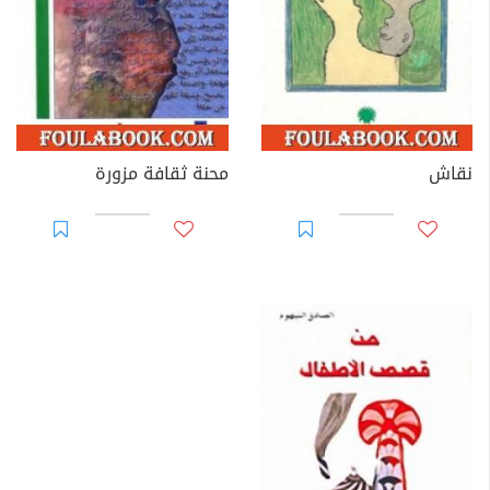
نقاش
محنة ثقافة مزورة