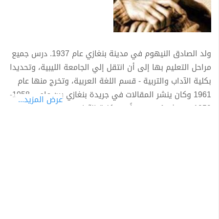
ولد الصادق النيهوم في مدينة بنغازي عام 1937. درس جميع
مراحل التعليم بها إلى أن انتقل إلي الجامعة الليبية، وتحديدا
بكلية الآداب والتربية - قسم اللغة العربية، وتخرج منها عام
1961 وكان ينشر المقالات في جريدة بنغازي بين عامي 1958-
عرض المزيد...
1959 ومن ثم عُين معيداً في كلية الآداب.
أعدَّ أطروحة الدكتوراه في " الأديان المقارنة" بإشراف
الدكتورة بنت الشاطيء جامعة القاهرة، وانتقل بعدها إلى
ألمانيا، وأتم أطروحته في جامعة ميونيخ بإشراف مجموعة من
المستشرقين الألمان، ونال الدكتوراه بامتياز. تابع دراسته في
جامعة أريزونا في الولايات المتحدة الأمريكية لمدة عامين.
درَّس مادة الأديان المقارنة كأستاذ مساعد بقسم الدراسات
الشرقية بجامعة هلنسكي بفنلندا من عام 1968 إلى 1972.
يجيد، إلى جانب اللغة العربية، الألمانية والفنلندية والإنجليزية