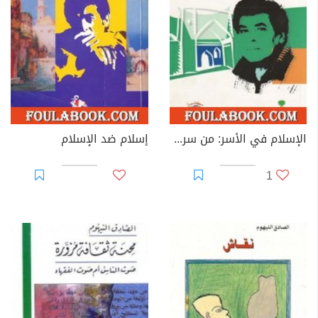
- محنة ثقافة مزورة
- الحديث عن المرأة والديانات
- فرسان بلا معركة
- تحية طيبة وبعد
- نقاش
- القرود
- تاريخنا: من عصور ماقبل التاريخ حتى القرن السابع قبل
الإسلام في الأسر: من سرق الجامع وأين ذهب يوم الجمعة؟
إسلام ضد الإسلام
الميلاد
1
- من مكة إلى هنا
- العودة المحزنة إلى البحر
- كلمات الحق القوية