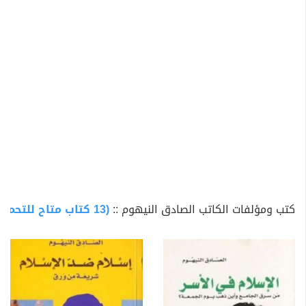
والفرنسية والعبرية والآرامية المنقرضة
تزوج عام 1966 من زوجته الأولى الفنلندية ورُزق منها بولده
كريم وابنته أمينة، وكان وقتها مستقراً في هلسنكي عاصمة
فنلندا، انتقل إلى الإقامة في جنيف عام 1976 وتزوج للمرة
الثانية من السيدة (أوديت حنا) الفلسطينية الأصل.
توفي في جنيف يوم 15 نوفمبر 1994 ودُفن بمسقط رأسه
مدينة بنغازي يوم 20 نوفمبر 1994.
نشر سنة 1967 مجموعة دراسات منها (الذي يأتي والذي لا
يأتي) و(الرمز في القرآن)، وأصبح في هذه الفترة يمثل
ظاهرة أدبية غير مسبوقة، وأخذ يثير اهتمام القراء، وكانت
أطروحاته وأفكاره تتضمن أسلوباً مميزاً يشهد له الجميع
كتب ومؤلفات الكاتب الصادق النيهوم ::
(13 كتاب متاح للتحميل)
بالحيوية والانطلاق،
من إصداراته :
- إسلام ضد الإسلام
- الإسلام في الأسر: من سرق الجامع وأين ذهب يوم الجمعة
؟