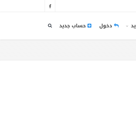
يد
دخول
حساب جديد