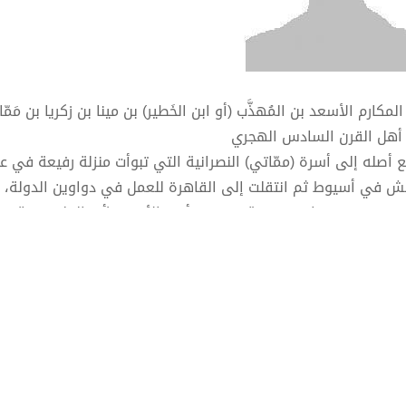
المكارم الأسعد بن المُهذَّب (أو ابن الخَطير) بن مينا بن زكريا بن م
أهل القرن السادس الهجري
ع أصله إلى أسرة (ممّاتي) النصرانية التي تبوأت منزلة رفيعة في
ش في أسيوط ثم انتقلت إلى القاهرة للعمل في دواوين الدولة، إذ 
نوههم في مناصب رفيعة، وقد تبوأ جد الأسعد (أبو المليح مينا) 
اطميين، اما أبوه (المهذب) فقد تولى رئاسة ديوان الجيش وأسلم أث
ولد الأسعد سنة 544 هـ/1149م في القاهرة، ونشأ في
 وثق حب الأدب في نفسه.