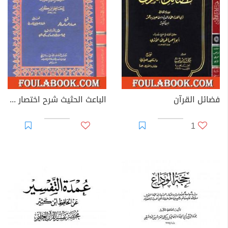
ورأى السلفية أنه كان واضحاً وجلياً أن ابن كثير سلفي
الأعتقاد في غالب بل كل مؤلفاته فكان يصرح بها ولعل
المتتبع البسيط لتفسيره (تفسير القرآن العظيم) يرى بوضح
وبدون أدنى لبس أنه على عقيدة شيخه أبن تيمية. وكذلك ما
كتبه في أول كتابه الجليل "البداية والنهاية" عن علو الله على
عرشه وإثبات صفة العلو والفوقية لله العلي القدير. أما ما
فضائل القرآن
الباعث الحثيث شرح اختصار علوم الحديث
أثير حول كونه أشعرياً لقبوله مشيخة دار الحديث الأشرفية
1
التي شرط وقفها أن يكون المدرس فيها أشعرياً فهو شرط
غير ملزم وقد ولي مشيخة دار الحديث الأشرفية علماء سلفيون
من قبله: مثل الحافظ جمال الدين المزي والحافظ أبو عمرو بن
الصلاح. أما ما رواه الحافظ ابن حجر فهي كما قال نادرة وقعت
بينهما ولم تكن في مقام البيان والإقرار.