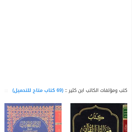
الامدى ومحمد بن زراد ولازم الشيخ جمال يوسف بن الزكى
المزى صاحب تهذيب الكمال وأطراف الكتب الستة وبه انتفع
وتخرج وتزوج بابنته. قرأ على شيخ الإسلام ابن تيمية كثيراً
ولازمه وأحبه وانتفع بعلومه وعلى الشيخ الحافظ بن قايماز
وأجاز له من مصر أبو موسى القرافى والحسينى وأبو الفتح
الدبوسى وعلى بن عمر الوانى ويوسف الختى وغير واحد.
تنازع الأشاعرة والسلفية في أمر معتقده. فأما الأشاعرة
فزعموا أنه أشعري العقيدة حيث ذكر الحافظ
ابن حجر
العسقلاني
في الدرر الكامنة في أعيان المائة الثامنة, ص17
ج1 باب الهمزة ( وهو حرف الألف) قصة حدثت بين
ابن القيم
كتب ومؤلفات الكاتب ابن كثير ::
(69 كتاب متاح للتحميل)
وابن كثير عندما قال ابن كثير لإبن القيم "أنت تكرهني لأنني
أشعري فقال له لو كان من رأسك إلى قدمك شعر ما صدقك
الناس في قولك إنك أشعري وشيخك ابن تيمية". كما أن ابن
كثير تولى مشيخة دار الحديث الأشرفية وشرط واقفها أن
يكون أشعري العقيدة - انظر طبقات السبكي.