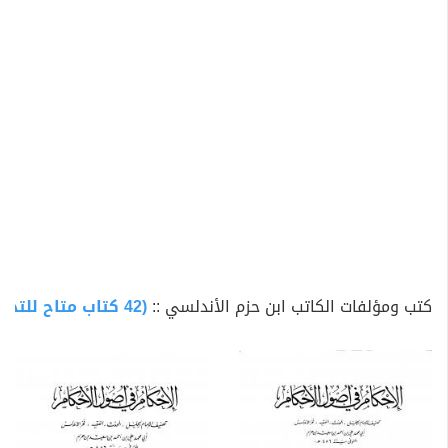
المالكية وشـُرد عن وطنه. توفي في منزله في أرض أبويه
منت ليشم المعروفة بمونتيخار حالياً، وهي عزبة قريبة من
ولبة.
كتب ومؤلفات الكاتب ابن حزم الأندلسي ::
(42 كتاب متاح للتحميل)