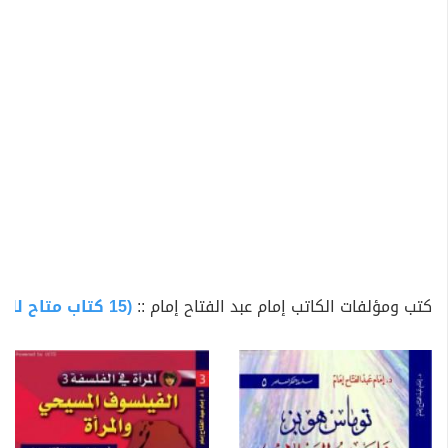
صاحب مدرسة في الترجمة حيث قام بمراجعة ترجمات عديدة
لمترجمين واعدين برزوا فيما بعد من أمثال ممدوح عبد المنعم
وحمدي الجابري وكمال المصري وفاطمة الشايجي (الكويت). و
قد أُثيرت شكوك بشأن صحة نسبة كل هذه الترجمات إلى
الدكتور إمام عبدالفتاح، و ذلك بسبب التفاوت الواضح في
جودتها ودقتها ورصانتها، علاوة على نشر كم هائل من
النصوص المترجمة خلال فترة زمنية قصيرة نسبياً (بيد أن هذه
الملاحظة الأخيرة مردود عليها بكونه متفرغ تماماً للعمل
بالبحث والترجمة والتاليف ويكاد لا يرى الشارع إلا في أضيق
الحدود). ومن أهم الأعمال التي ترجمها الأستاذ الدكتور إمام
عبد الفتاح إمام ما يلي:
كتب ومؤلفات الكاتب إمام عبد الفتاح إمام ::
(15 كتاب متاح للتحميل)
فلسفة التاريخ، هيجل
أصول فلسفة الحق، هيجل
ظاهريات الروح، هيجل
محاضرات في تاريخ الفلسفة، هيجل
استعباد النساء، جون ستيوارت مل