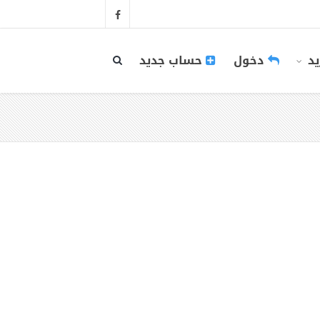
يد
دخول
حساب جديد