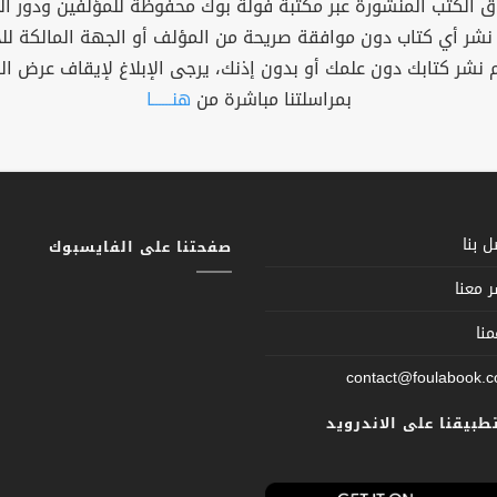
 الكتب المنشورة عبر مكتبة فولة بوك محفوظة للمؤلفين ودور ال
 نشر أي كتاب دون موافقة صريحة من المؤلف أو الجهة المالكة ل
م نشر كتابك دون علمك أو بدون إذنك، يرجى الإبلاغ لإيقاف عرض ال
بمراسلتنا مباشرة من
هنــــــا
 بنا
صفحتنا على الفايسبوك
 معنا
نا
contact@foulabook.
تطبيقنا على الاندرويد