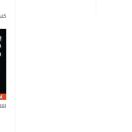
كتب
لتلك