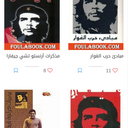
الإطاحة بالنظام الدكتاتورى المدعم من طرف الولايات المتحدة
التي تدعم الديكتاتور الكوبى فولغينسيو باتيستا. سرعان ما
برز غيفارا بين المسلحين وتمت ترقيته إلى الرجل الثاني في
القيادة حيث لعب دورا محوريا في نجاح حملة على مدار عامين
من الحرب المسلحة التي أطاحت بنظام باتيستا.
في أعقاب الثورة الكوبية قام غيفارا بأداء عدد من الأدوار
الرئيسية للحكومة الجديدة، وشمل هذا إعادة النظر في
مبادئ حرب الغوار
مذكرات أرنستو تشي جيفارا
الطعون وفرق الإعدام على المدانين بجرائم الحرب خلال
8
11
المحاكم الثورية، وأسس قوانين الإصلاح الزراعي عندما كان
وزيرا للصناعة وعمل أيضا كرئيس ومدير للبنك الوطني ورئيس
تنفيذى للقوات المسلحة الكوبية، كما جاب العالم كدبلوماسي
باسم الاشتراكية الكوبية. مثل هذه المواقف سمحت له أن
يلعب دورا رئيسيا في تدريب قوات الميليشيات اللائي صددن
غزو خليج الخنازير، كما جلبت إلى كوبا الصواريخ الباليستية
المسلحة نوويا من الاتحاد السوفييتي عام 1962 التي أدت
إلى بداية أزمة الصواريخ الكوبية. بالإضافة إلى ذلك كان