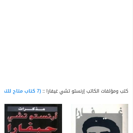
الواقع من الإمبرياليين على المزارع اللاتيني البسيط، وتغير
داخليا بعد مشاهدة الفقر المتوطن هناك.
أدت تجاربه وملاحظاته خلال هذه الرحلة إلى استنتاج بأن
التفاوتات الاقتصادية متأصلة بالمنطقة، والتي كانت نتيجة
الرأسمالية الاحتكارية والاستعمار الجديد والإمبريالية. رأى
غيفارا أن العلاج الوحيد هو الثورة العالمية. كان هذا الاعتقاد
الدافع وراء تورطه في الإصلاحات الاجتماعية في غواتيمالا
في ظل حكم الرئيس جاكوبو أربينز غوزمان، الذي ساعدت
وكالة المخابرات المركزية الأمريكية في نهاية المطاف على
الإطاحة به مما سهل نشر ايديولوجية غيفارا الراديكالية. بينما
كان غيفارا يعيش في مدينة مكسيكو التقى هناك براؤول
كتب ومؤلفات الكاتب إرنستو تشي غيفارا ::
(7 كتاب متاح للتحميل)
كاسترو المنفي مع أصدقائه الذين كانوا يجهزون للثورة
وينتظرون خروج فيدل كاسترو من سجنه في كوبا. ما إن خرج
هذا الأخير من سجنه حتى قرر غيفارا الانضمام للثورة الكوبية.
رأى فيدل كاسترو أنهم في أمس الحاجة إليه كطبيب، وانضم
لهم في حركة 26 يوليو، التي غزت كوبا على متن غرانما بنية