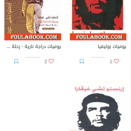
غيفارا كاتبا عاما يكتب يومياته كما ألف ما يشبه الكتيب لحياة
حرب العصابات وكذلك ألف مذكراته الأكثر مبيعا في جميع
أنحاء أمريكا الجنوبية رحلة شاب على دراجة نارية.
غادر غيفارا كوبا في عام 1965 من أجل التحريض على الثورات
الأولى الفاشلة في الكونغو كينشاسا ومن ثم تلتها محاولة
يوميات بوليفيا
يوميات دراجة نارية - رحلة في أمريكا اللاتينية
أخرى في بوليفيا، حيث تم إلقاء القبض عليه من قبل وكالة
الاستخبارات المركزية بمساعدة القوات البوليفية وتم إعدامه.
2
1