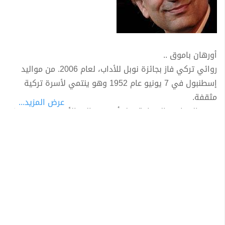
أورهان باموق ..
روائي تركي فاز بجائزة نوبل للأداب، لعام 2006. من مواليد
إسطنبول في 7 يونيو عام 1952 وهو ينتمي لأسرة تركية
مثقفة.
عرض المزيد...
درس العمارة والصحافة قبل أن يتجه الي الأدب والكتابة كما
يعد أحد أهم الكتاب المعاصرين في تركيا وترجمت اعماله الي
34 لغة حتي الآن، ويقرأه الناس في أكثر من 100 دولة. في
فبراير 2003 صرح باموق لمجلة سويسرية بأن "مليون أرمني
و30 ألف كردي قتلوا على هذه الأرض، لكن لا أحد غيري يجرؤ
على قول ذلك".
تمت ملاحقته قضائيا أمام القضاء التركي بسبب "إهانة
الهوية التركية"،ولشخصية شبه مقدسة عند الأتراك وهي
شخصية (مصطفى كمال أتاتورك) وهما جريمتين يعاقب