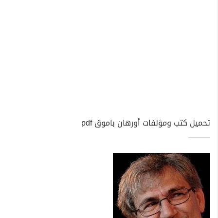
تحميل كتب ومؤلفات أورهان باموق pdf