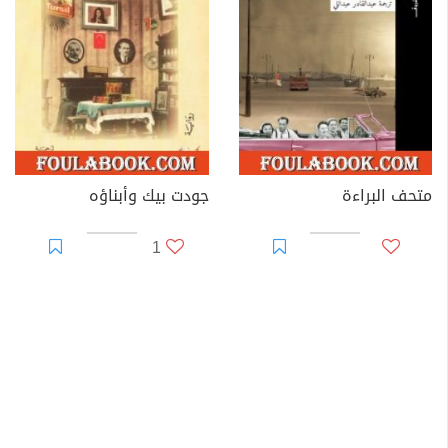
متحف البراءة
جودت بيك وأبناؤه
1