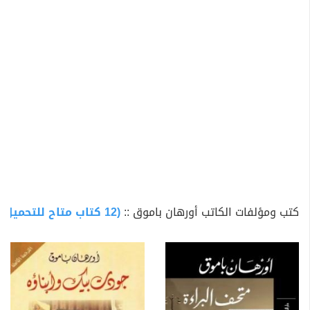
عليهما القانون بحسب الفقرة 301, وقد عفى من الملاحقة
القضائية أخيرا في نهاية 2006.
اختير كعضو في لجنة تحكيم مهرجان كان السينمائي لعام
2007.
كتب ومؤلفات الكاتب أورهان باموق ::
(12 كتاب متاح للتحميل)