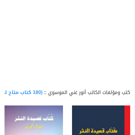
Salty Tales، Just Fiction، 2019.). Anwer هو رئيس تحرير
مجلة Arcs Prose Poetry.
الأمازون: amazon.com/author/anwerghani
كتب ومؤلفات الكاتب أنور غني الموسوي ::
(180 كتاب متاح للتحميل)