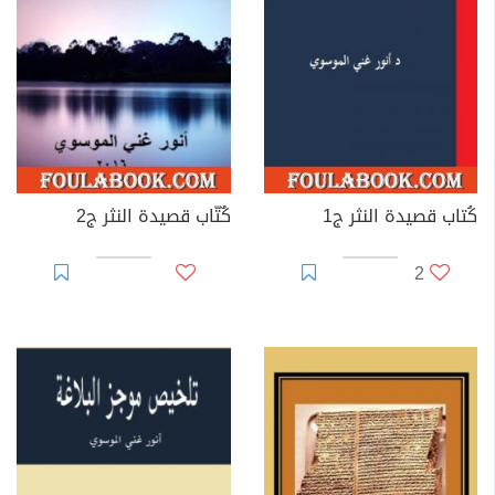
كُتاب قصيدة النثر ج1
كٌتّاب قصيدة النثر ج2
2