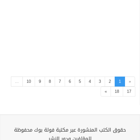
...
10
9
8
7
6
5
4
3
2
1
«
»
18
17
حقوق الكتب المنشورة عبر مكتبة فولة بوك محفوظة
للمؤلفين ودور النشر