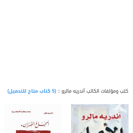
التي نشرت سنة 1930م ، و لكن شهرته الحقيقية بدأت في
1933م حين نشر رواية "الشرط الإنساني" المتأثرة بالثقافة
الصينية و فاز عنها بجائزة غونكور.
كتب ومؤلفات الكاتب أندريه مالرو ::
(5 كتاب متاح للتحميل)