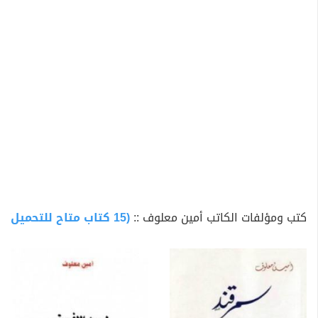
الأدبية الفرنسية، عام 1993 عن روايته صخرة طانيوس. قام د.
عفيف دمشقية بترجمة جل أعماله إلى العربية -إذ أن معلوف
يكتب كل أعماله بالفرنسية- وهي منشورة عن دار الفارابي
ببيروت. تميز مشروع أمين معلوف الابداعي بتعمقه في
التاريخ من خلال ملامستها أهم التحولات الحضارية التي رسمت
صورة الغرب والشرق على شاكلتها الحالية.
من أهم أعماله :
سمرقند
الحروب الصليبية كما رآها العرب
ليون الأفريقي
الهويات القاتلة
كتب ومؤلفات الكاتب أمين معلوف ::
(15 كتاب متاح للتحميل)
صخرة طانيوس