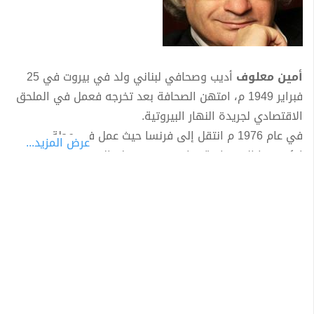
أمين معلوف
أديب وصحافي لبناني ولد في بيروت في 25
فبراير 1949 م، امتهن الصحافة بعد تخرجه فعمل في الملحق
الاقتصادي لجريدة النهار البيروتية.
في عام 1976 م انتقل إلى فرنسا حيث عمل في مجلة
عرض المزيد...
إيكونوميا الاقتصادية، واستمر في عمله الصحفي فرأس تحرير
مجلة "إفريقيا الفتاة" أو "جين أفريك"، وكذلك استمر في
العمل مع جريدة النهار اللبنانية وفي ربيبتها المسماة النهار
العربي والدولي.
أصدر أول أعماله الحروب الصليبية كما رآها العرب عام 1983م
عن دار النشر لاتيس التي صارت دار النشر المتخصصة في
أعماله. ترجمت أعماله إلى لغات عديدة ونال عدة جوائز أدبية
فرنسية منها جائزة الصداقة الفرنسية العربية عام 1986م عن
روايته ليون الإفريقي، وحاز على جائزة الجونكور، كبرى الجوائز