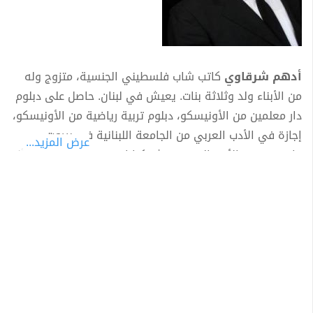
أدهم شرقاوي
كاتب شاب فلسطيني الجنسية، متزوج وله
من الأبناء ولد وثلاثة بنات. يعيش في لبنان. حاصل على دبلوم
دار معلمين من الأونيسكو، دبلوم تربية رياضية من الأونيسكو،
إجازة في الأدب العربي من الجامعة اللبنانية في بيروت ،
عرض المزيد...
ماجستير في الأدب العربي. ينشر كتاباته تحت اسم مستعار ألا
وهو " قس بن ساعدة ". من مؤلفاته: - كش ملك - خربشات
خارجة عن القانون - حديث الصباح - عن شيء اسمه الحب -
تأملات قصيرة جداً - نبض