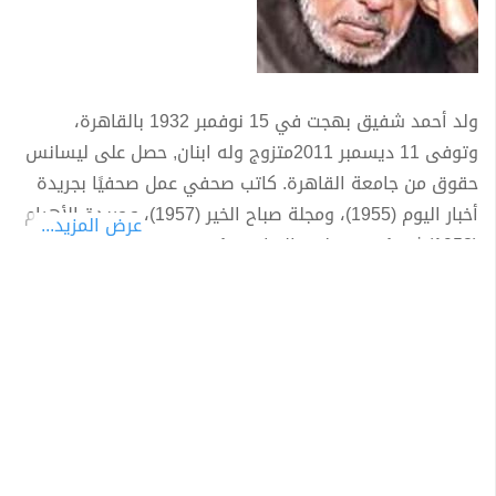
ولد أحمد شفيق بهجت في 15 نوفمبر 1932 بالقاهرة،
وتوفى 11 ديسمبر 2011متزوج وله ابنان, حصل على ليسانس
حقوق من جامعة القاهرة. كاتب صحفي عمل صحفيًا بجريدة
أخبار اليوم (1955)، ومجلة صباح الخير (1957)، وجريدة الأهرام
عرض المزيد...
(1958) ثم رئيس مجلس الإدارة ورئيس تحرير مجلة الإذاعة
والتليفزيون (1976).. ونائب رئيس التحرير للشئون الفنية
بجريدة الأهرام منذ (1982) يكتب عمود "صندوق الدنيا" بجريدة
الأهرام. عضو نقابة الصحفيين وله أكثر من عشرين مؤلفًا دينيًا
وأدبيًا، منها: أنبياء الله، بحار الحب عند الصوفية، مذكرات
صائم، مذكرات زوج، أحسن القصص، الطريق إلى الله، قميص
يوسف، وغيرها. له برنامج إذاعي يومي بعنوان: كلمتين وبس