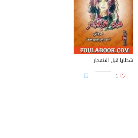
شظايا قبل الانفجار
1