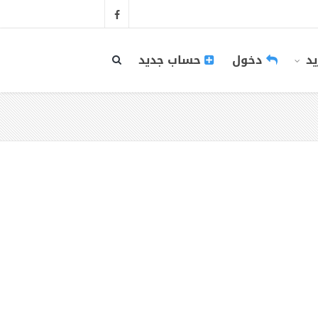
يد
دخول
حساب جديد