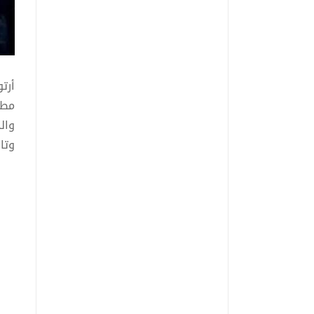
مطل
وال
وتا